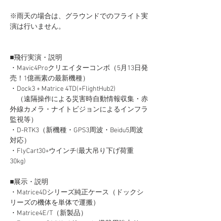
※雨天の場合は、グラウンドでのフライト実
演は行いません。
■飛行実演・説明
・Mavic4Proクリエイターコンボ（5月13日発
売！1億画素の最新機種）
・Dock3 + Matrice 4TD(+FlightHub2)
　（遠隔操作による災害時自動情報収集・赤
外線カメラ・ナイトビジョンによるインフラ
監視等）
・D-RTK3（新機種・GPS3周波・Beidu5周波
対応）
・FlyCart30+ウインチ(最大吊り下げ荷重
30kg)
■展示・説明
・Matrice4Dシリーズ純正ケース（ドックシ
リーズの機体を単体で運搬）
・Matrice4E/T（新製品）