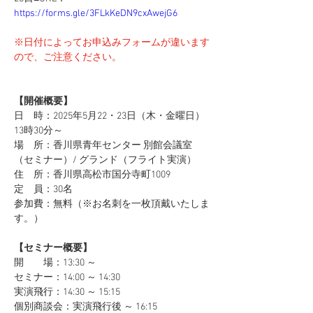
https://forms.gle/3FLkKeDN9cxAwejG6
※日付によってお申込みフォームが違います
ので、ご注意ください。
【開催概要】
日　時：2025年5月22・23日（木・金曜日）
13時30分～
場　所：香川県青年センター 別館会議室
（セミナー）/ グランド（フライト実演）
住　所：香川県高松市国分寺町1009
定　員：30名
参加費：無料（※お名刺を一枚頂戴いたしま
す。）
【セミナー概要】
開　　場：13:30 ～
セミナー：14:00 ～ 14:30
実演飛行：14:30 ～ 15:15
個別商談会：実演飛行後 ～ 16:15