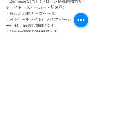
・Zenmuse S1/V1（ドローン搭載用強力サー
チライト・スピーカー・新製品）
・FlyCart30用カーゴケース
・AL1(サーチライト)・AS1(スピーカ
ー)※Matrice300/350RTK用
・Matrice300RTK(比較展示用)
≪ご注意事項≫
・定員数に達し次第、募集を終了いたしま
す。
・会場では受付を行います。お名刺を1枚ご
準備ください。
・ヘルメットをお貸しできる数に限りがあり
ますので、
なるべくお一人様お一つ、ご持参いただきま
すようお願いいたします。
・現地集合・現地解散となります。