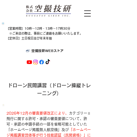
​【営業時間】10時～12時・13時～17時30分
​​ ※ご来店の際は、​事前にご連絡をお願いいたします。
【定休日】土日祝日及び年末年始
空撮技研WEBストア
ドローン民間講習（ドローン操縦トレ
ーニング）
2026年12月の審査要領改正により、
カテゴリーⅡ
飛行に関する許可・承認の審査要領について、許
可・承認の申請手続の一部を省略可能としていた
「ホームページ掲載無人航空機」及び
「ホームペー
ジ掲載講習団体等が行う技能認証（民間資格）」に