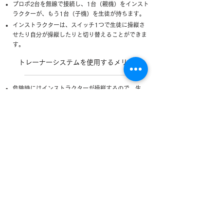
プロポ2台を無線で接続し、1台（親機）をインスト
ラクターが、もう1台（子機）を生徒が持ちます。
インストラクターは、スイッチ1つで生徒に操縦さ
せたり自分が操縦したりと切り替えることができま
す。
トレーナーシステムを使用するメリット
危険時にはインストラクターが操縦するので、生
徒は安心して練習することができます。
GPSが切れた時のドローンの状態を実際に体験す
ることでその危険性を体感した上で訓練ができる
ので、危機管理意識の向上にも役立ちます。
無線式トレーナーを使用するのが上達する近道で
す。
​有線式より自由度がある無線式システムをお勧め
致します。
■ グループメニュー