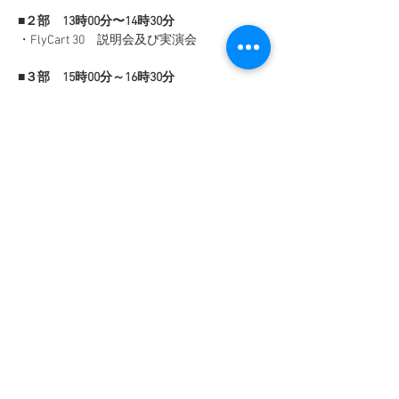
■２部　13時00分〜14時30分
・FlyCart 30　説明会及び実演会
■３部　15時00分～16時30分
・現行のDJI産業用ドローン全体の概要
・産業機ソリューション概要 
・製品紹介 
・カメラ性能 実演会
※雨天の場合は、グラウンドでのフライトは
行わず、
別館会議室内にて各種動作実演を行います。
≪ご注意事項
≫
・定員数に達し次第、募集を終了いたしま
す。
・会場では受付を行います。お名刺を1枚ご
準備ください。 
・ヘルメットをお貸しできる数に限りがあり
ますので、