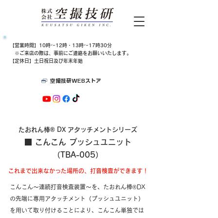
​【営業時間】10時～12時・13時～17時30分
​​ ※ご来店の際は、​事前にご連絡をお願いいたします。
【定休日】土日祝日及び年末年始
空撮技研WEBストア
​たおれん棒® DX アタッチメントシリーズ
■ こんこん プッシュユニット
（TBA-005）
これまで出来なかった場所の、打音検査ができます！
こんこん〜連続打音検査装置〜を、たおれん棒®DX
の先端に専用アタッチメント（プッシュユニット）
を用いて取り付けることにより、こんこん単独では