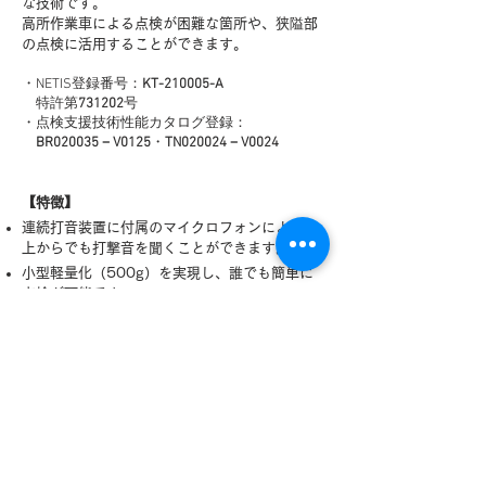
な技術です。
高所作業車による点検が困難な箇所や、狭隘部
の点検に活用することができます。
・NETIS登録番号：
KT-210005-A
特許第
731202
号
・点検支援技術性能カタログ登録：
BR020035－V0125
・
TN020024－V0024
【特徴】
連続打音装置に付属のマイクロフォンにより地
上からでも打撃音を聞くことができます。
小型軽量化（500g）を実現し、誰でも簡単に
点検が可能です。
連続打音装置とポールの接続部が可動すること
で、コンクリートとの接触面の角度を自由に調
整することが可能です。
高さ8.0ｍまで点検可能です。
連続打音装置には、チョークや小型カメラも取
付け可能です。（詳細はお問い合わせくださ
い。）